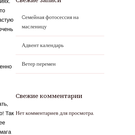
Свежие записи
иях.
то
Cемейная фотосессия на
астую
масленицу
очень
Адвент календарь
Ветер перемен
венно
Свежие комментарии
ть,
о! Так
Нет комментариев для просмотра.
ее
умага