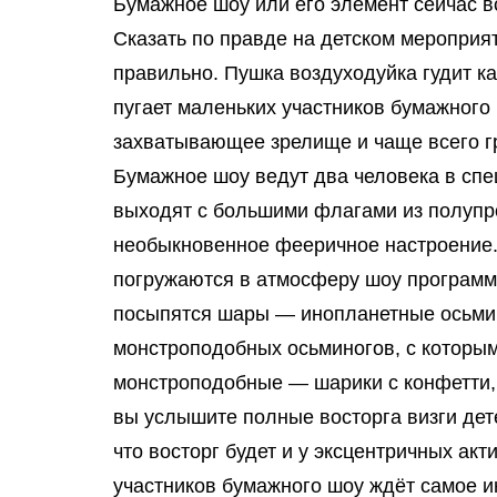
Бумажное шоу или его элемент сейчас в
Сказать по правде на детском мероприя
правильно. Пушка воздуходуйка гудит ка
пугает маленьких участников бумажного 
захватывающее зрелище и чаще всего гр
Бумажное шоу ведут два человека в сп
выходят с большими флагами из полупро
необыкновенное фееричное настроение.
погружаются в атмосферу шоу программы
посыпятся шары — инопланетные осьмин
монстроподобных осьминогов, с которым
монстроподобные — шарики с конфетти, 
вы услышите полные восторга визги дете
что восторг будет и у эксцентричных ак
участников бумажного шоу ждёт самое и