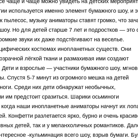
сё чаще и чаще можно увидеть на детских мероприят
тии используется именно элемент бумажного шоу, и э
к пылесос, музыку аниматоры ставят громко, что зач
шоу. Но для детей старше 7 лет и подростков — это 
омкие звуки их даже подстёгивают на веселье.
ецифических костюмах инопланетных существ. Они
зрачной лёгкой ткани и размахивая ими создают
 Дети и взрослые — участники бумажного шоу, мгно
. Спустя 5-7 минут из огромного мешка на детей
оги. Среди них дети обнаружат необычных,
и им предстоит сразиться. Шарики осьминоги
когда наши инопланетные аниматоры начнут их лопа
й. Конфетти разлетается ярко, бурно и очень красив
тивных детей, так и у меланхоличных романтиков. Дал
нтересное -кульминация всего шоу, взрыв бумаги. Б