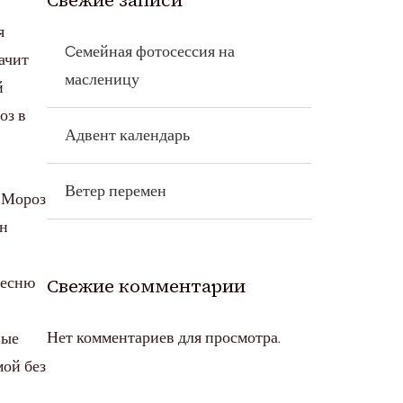
Свежие записи
я
Cемейная фотосессия на
ачит
масленицу
й
оз в
Адвент календарь
Ветер перемен
д Мороз
он
Свежие комментарии
песню
Нет комментариев для просмотра.
ные
мой без