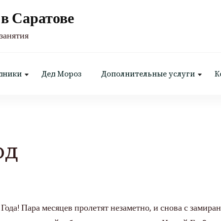
в Саратове
занятия
дники
Дед Мороз
Дополнительные услуги
К
од
 Года! Пара месяцев пролетят незаметно, и снова с замира