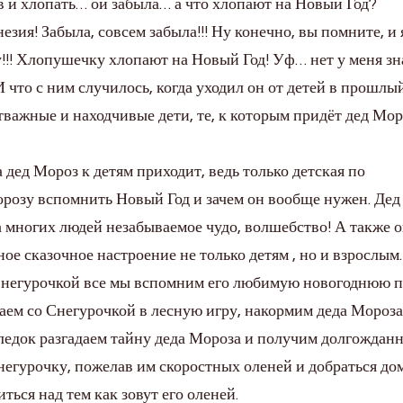
в и хлопать… ой забыла… а что хлопают на Новый Год?
зия! Забыла, совсем забыла!!! Ну конечно, вы помните, и 
!! Хлопушечку хлопают на Новый Год! Уф… нет у меня зн
И что с ним случилось, когда уходил он от детей в прошлы
тважные и находчивые дети, те, к которым придёт дед Мор
 дед Мороз к детям приходит, ведь только детская по
орозу вспомнить Новый Год и зачем он вообще нужен. Де
а многих людей незабываемое чудо, волшебство! А также 
ое сказочное настроение не только детям , но и взрослым.
 Снегурочкой все мы вспомним его любимую новогоднюю 
раем со Снегурочкой в лесную игру, накормим деда Мороза
ледок разгадаем тайну деда Мороза и получим долгождан
негурочку, пожелав им скоростных оленей и добраться до
ться над тем как зовут его оленей.