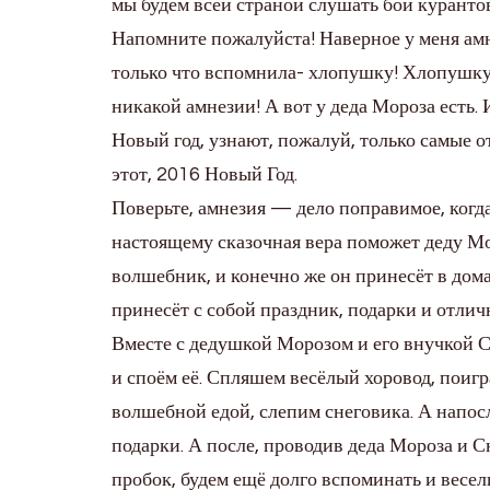
мы будем всей страной слушать бой куранто
Напомните пожалуйста! Наверное у меня амне
только что вспомнила- хлопушку! Хлопушку!
никакой амнезии! А вот у деда Мороза есть. 
Новый год, узнают, пожалуй, только самые о
этот, 2016 Новый Год.
Поверьте, амнезия — дело поправимое, когда
настоящему сказочная вера поможет деду М
волшебник, и конечно же он принесёт в дом
принесёт с собой праздник, подарки и отличн
Вместе с дедушкой Морозом и его внучкой
и споём её. Спляшем весёлый хоровод, поиг
волшебной едой, слепим снеговика. А напос
подарки. А после, проводив деда Мороза и С
пробок, будем ещё долго вспоминать и весели