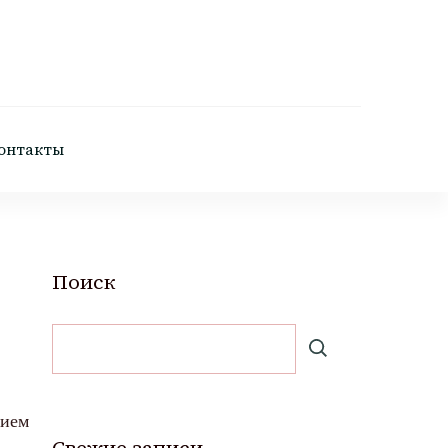
онтакты
Поиск
нием